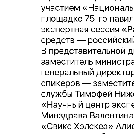
участием «Националь
площадке 75-го павил
экспертная сессия «Р
средств — российски
В представительной д
заместитель министра
генеральный директор
спикеров — заместит
службы Тимофей Нижег
«Научный центр эксп
Минздрава Валентина 
«Свикс Хэлскеа» Алис