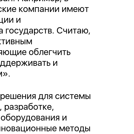
ские компании имеют
ции и
 государств. Считаю,
активным
яющие облегчить
оддерживать и
м».
 решения для системы
 разработке,
 оборудования и
инновационные методы