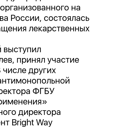
организованного на
а России, состоялась
ащения лекарственных
й выступил
ев, принял участие
 числе других
 антимонопольной
иректора ФГБУ
применения»
ного директора
т Bright Way