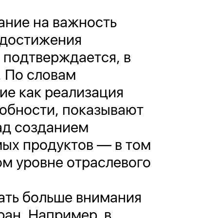
ание на важность
 достижения
 подтверждается, в
. По словам
ие как реализация
обности, показывают
ад созданием
мых продуктов — в том
ом уровне отраслевого
ать больше внимания
ран. Например, в