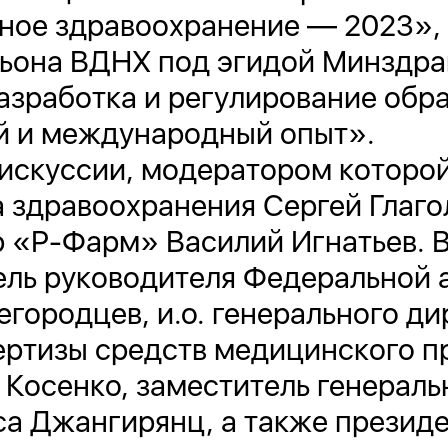
ное здравоохранение — 2023», 
ьона ВДНХ под эгидой Минздрав
азработка и регулирование обр
й и международный опыт».
искуссии, модератором которо
 здравоохранения Сергей Глагол
 «Р-Фарм» Василий Игнатьев. В
ель руководителя Федеральной
ородцев, и.о. генерального д
ертизы средств медицинского 
Косенко, заместитель генераль
а Джангирянц, а также президен