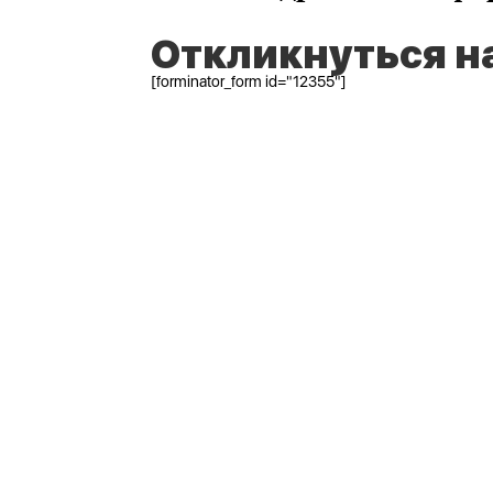
Откликнуться н
[forminator_form id="12355"]