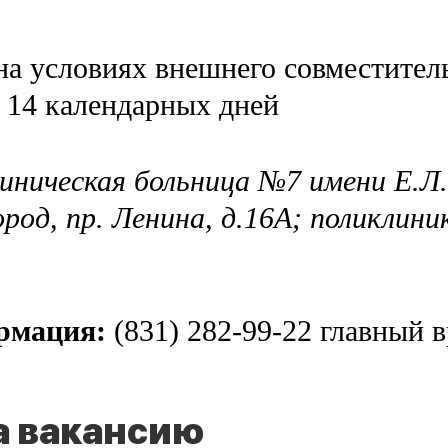
а условиях внешнего совместитель
 14 календарных дней
иническая больница №7 имени Е.Л.
од, пр. Ленина, д.16А; поликлиник
ормация:
(831) 282-99-22 главный в
а вакансию