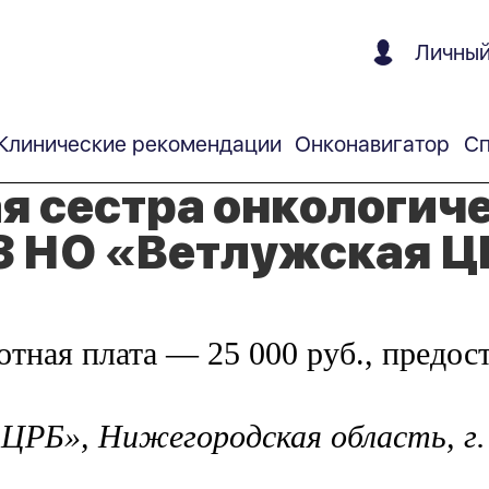
Личный
Клинические рекомендации
Онконавигатор
Сп
 сестра онкологич
З НО «Ветлужская 
ботная плата — 25 000 руб., предос
РБ», Нижегородская область, г. В