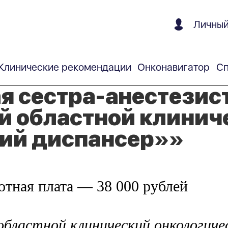
Личный
Клинические рекомендации
Онконавигатор
Сп
 сестра-анестезист
 областной клинич
ий диспансер»»
ботная плата — 38 000 рублей
ластной клинический онкологичес