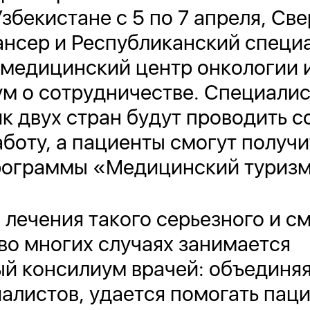
Узбекистане с 5 по 7 апреля, С
ансер и Республиканский спец
 медицинский центр онкологии 
м о сотрудничестве. Специали
 двух стран будут проводить с
боту, а пациенты смогут получ
программы «Медицинский туризм
 лечения такого серьезного и с
 во многих случаях занимается
й консилиум врачей: объединяя
алистов, удается помогать пац