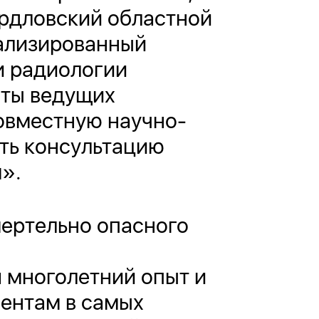
вердловский областной
иализированный
и радиологии
сты ведущих
овместную научно-
ить консультацию
».
мертельно опасного
 многолетний опыт и
иентам в самых