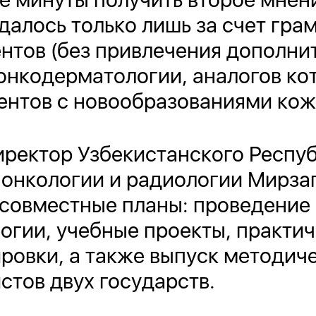
удалось только лишь за счет гр
тов (без привлечения дополнит
онкодерматологии, аналогов кот
иентов с новообразованиями ко
иректор Узбекистанского Респу
 онкологии и радиологии Мирза
совместные планы: проведение
логии, учебные проекты, практи
ровки, а также выпуск методич
стов двух государств.