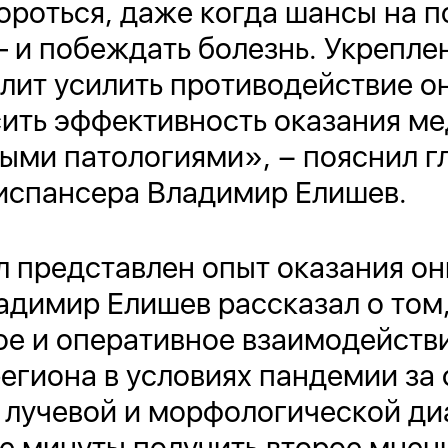
ороться, даже когда шансы на 
– и побеждать болезнь. Укрепл
лит усилить противодействие 
сить эффективность оказания 
ыми патологиями», − пояснил г
испансера Владимир Елишев.
л представлен опыт оказания о
адимир Елишев рассказал о том,
е и оперативное взаимодейств
егиона в условиях пандемии за 
 лучевой и морфологической ди
е минуты получить второе мнен