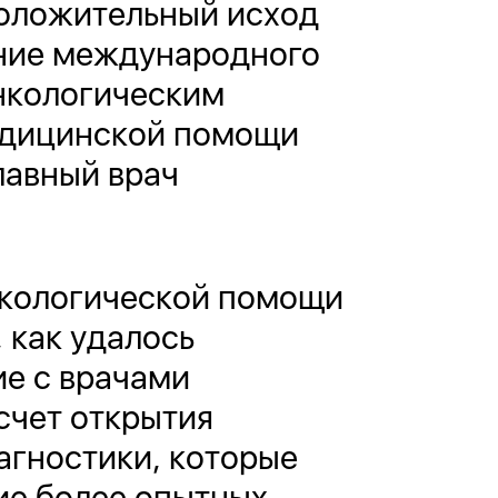
положительный исход
ение международного
онкологическим
медицинской помощи
лавный врач
нкологической помощи
 как удалось
ие с врачами
счет открытия
агностики, которые
ие более опытных