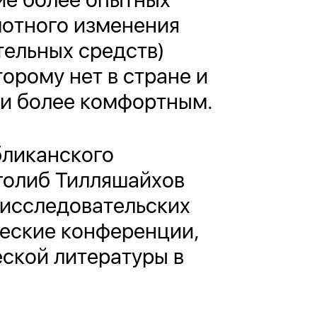
амотного изменения
ельных средств)
орому нет в стране и
жи более комфортным.
бликанского
голиб Тилляшайхов
 исследовательских
ческие конференции,
еской литературы в