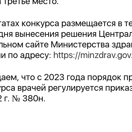
а третье место.
атах конкурса размещается в т
 дня вынесения решения Центра
льном сайте Министерства здр
и по адресу:
https://minzdrav.gov
ем, что с 2023 года порядок п
рса врачей регулируется прик
 г. № 380н.