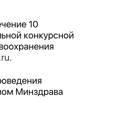
ечение 10
льной конкурсной
авоохранения
.ru
.
роведения
азом Минздрава