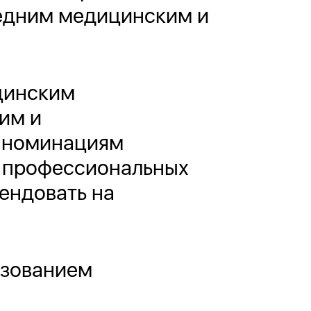
редним медицинским и
цинским
им и
м номинациям
з профессиональных
ендовать на
льзованием