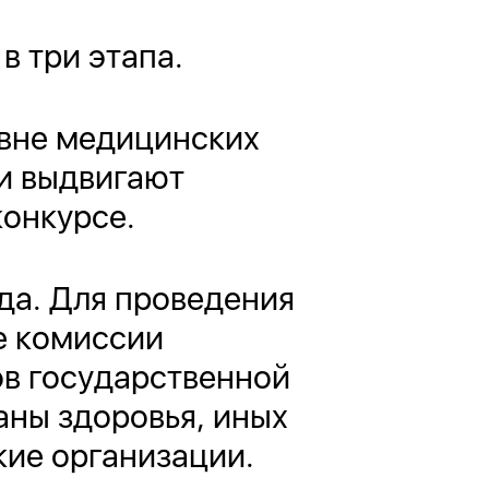
в три этапа.
овне медицинских
и выдвигают
конкурсе.
ода. Для проведения
е комиссии
ов государственной
аны здоровья, иных
кие организации.