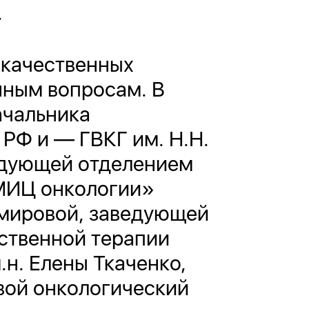
.
окачественных
ным вопросам. В
ачальника
РФ и — ГВКГ им. Н.Н.
ведующей отделением
МИЦ онкологии»
имировой, заведующей
ственной терапии
н. Елены Ткаченко,
вой онкологический