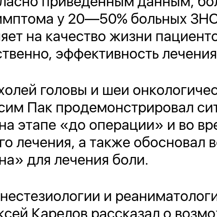
ласно приведенным данным, бол
имптома у 20—50% больных ЗНО
яет на качество жизни пациенто
ственно, эффективность лечения
холей головы и шеи онкологиче
сим Пак продемонстрировал сит
 на этапе «до операции» и во вр
о лечения, а также обосновал 
а» для лечения боли.
естезиологии и реаниматологии
ексей Карелов рассказал о воз