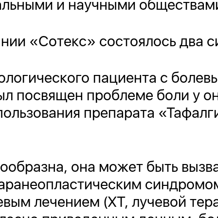
альными и научными обществам
нии «Сотекс» состоялось два с
ологического пациента с болев
ыл посвящен проблеме боли у о
пользования препарата «Тафалг
нообразна, она может быть вызв
аранеопластическим синдромом 
вым лечением (ХТ, лучевой тер