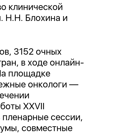
во клинической
 Н.Н. Блохина и
ов, 3152 очных
тран, в ходе онлайн-
На площадке
бежные онкологи —
лечении
боты XXVII
 пленарные сессии,
иумы, совместные