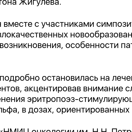
нтона Жигулева.
 вместе с участниками симпози
злокачественных новообразован
 возникновения, особенности па
подробно остановилась на лече
нтов, акцентировав внимание с
нения эритропоэз-стимулирующ
ьфа, в дозах, ориентированных 
«НМИЦ онкологии им. Н.Н. Пет