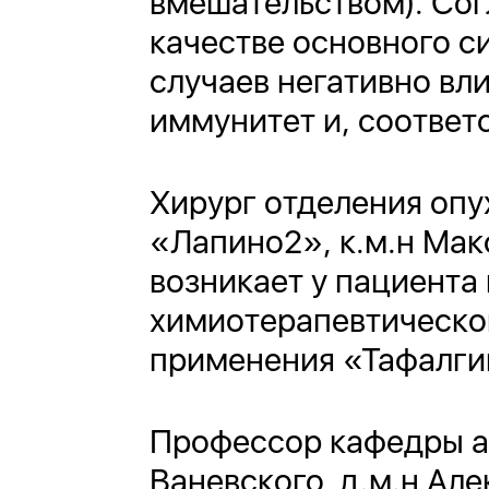
вмешательством). Сог
качестве основного с
случаев негативно вли
иммунитет и, соответ
Хирург отделения опу
«Лапино2», к.м.н Мак
возникает у пациента
химиотерапевтическог
применения «Тафалгин
Профессор кафедры ан
Ваневского, д.м.н Ал