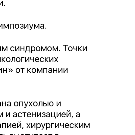
и.
импозиума.
ым синдромом. Точки
нкологических
ин» от компании
ана опухолью и
и астенизацией, а
апией, хирургическим