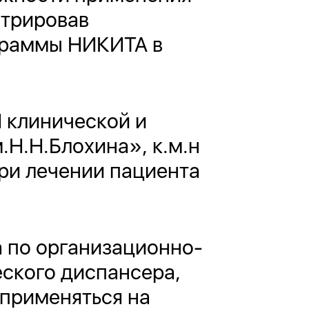
стрировав
граммы НИКИТА в
 клинической и
Н.Н.Блохина», к.м.н
ри лечении пациента
а по организационно-
ского диспансера,
 применяться на