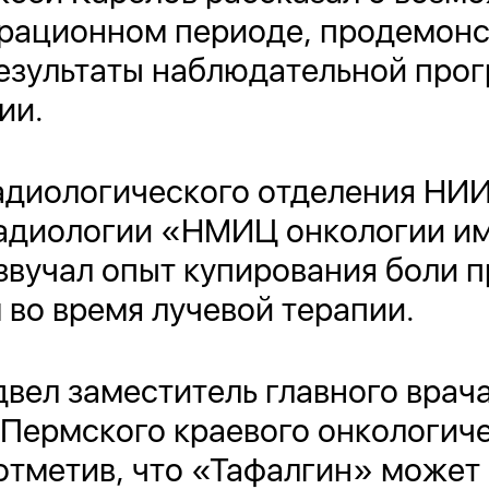
ерационном периоде, продемон
результаты наблюдательной про
ии.
адиологического отделения НИИ
адиологии «НМИЦ онкологии им.
вучал опыт купирования боли п
во время лучевой терапии.
вел заместитель главного врач
Пермского краевого онкологиче
 отметив, что «Тафалгин» может