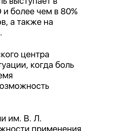
ь выступает в
 и более чем в 80%
в, а также на
.
ского центра
уации, когда боль
емя
возможность
 им. В. Л.
можности применения