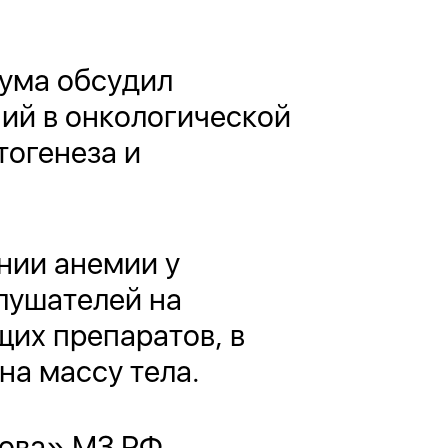
ума обсудил
ий в онкологической
тогенеза и
нии анемии у
лушателей на
их препаратов, в
на массу тела.
рова» МЗ РФ