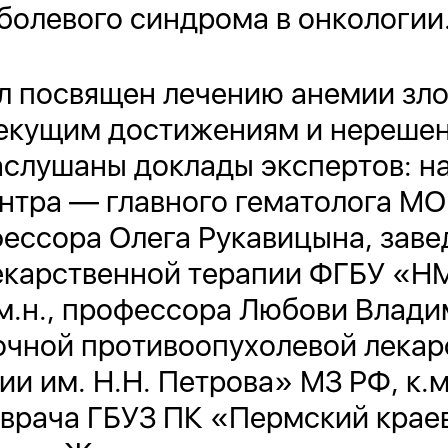
болевого синдрома в онкологии
л посвящен лечению анемии зл
екущим достижениям и нерешен
аслушаны доклады экспертов: н
нтра — главного гематолога МО 
офессора Олега Рукавицына, за
екарственной терапии ФГБУ «Н
.м.н., профессора Любови Влад
очной противоопухолевой лекар
 им. Н.Н. Петрова» МЗ РФ, к.м.
 врача ГБУЗ ПК «Пермский крае