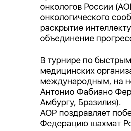
онкологов России (АО
онкологического соо
раскрытие интеллекту
объединение прогресс
В турнире по быстрым
медицинских организа
международным, на н
Антонио Фабиано Ферр
Амбургу, Бразилия).
АОР поздравляет побе
Федерацию шахмат Рос