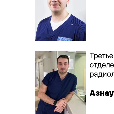
Третье
отделе
радио
Азнау