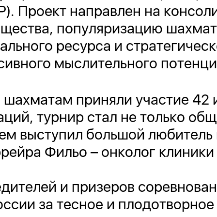
Р). Проект направлен на консо
бщества, популяризацию шахмат
ального ресурса и стратегичес
ивного мыслительного потенциа
 шахматам приняли участие 42 
ций, турнир стал не только общ
ем выступил большой любитель
ейра Фильо – онколог клиники 
дителей и призеров соревнован
сии за тесное и плодотворное