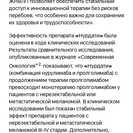
ЖНВЛП позволяет обеспечить стабильный
доступ к инновационной терапии без рисков
перебоев, что особенно важно для сохранения
их здоровья и трудоспособности».
Эффективность препарата
«
Нурдати
»
была
оценена в ходе клинических исследований.
Результаты сравнительного исследования,
опубликованные в журнале «Современная
»2,
Онкология
показывают, что
«
Нурдати
»
(комбинация нурулимаба и пролголимаба) с
продолжением терапии пролголимабом
превосходит монотерапию пролголимабом у
пациентов с нерезектабельной или
метастатической меланомой. В клиническом
исследовании был показан стабильный
эффект препарата у пациентов с
нерезектабельной и метастатической
меланомой III-IV стадии. Дополнительно,