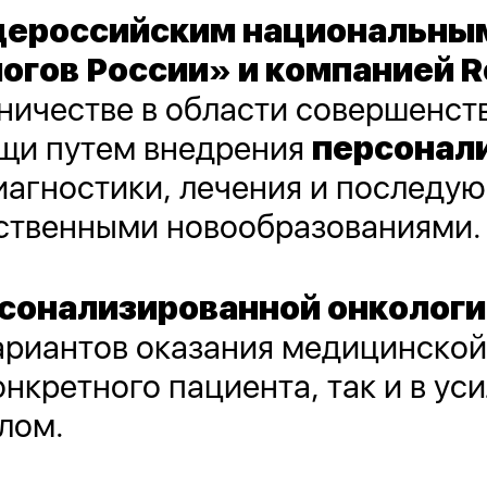
щероссийским национальны
огов России» и компанией
R
ничестве в области совершенст
щи путем внедрения
персонал
иагностики, лечения и последу
ественными новообразованиями
сонализированной онкологи
ариантов оказания медицинско
нкретного пациента, так и в ус
лом.