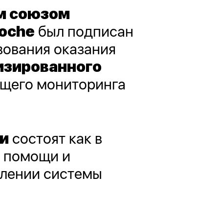
м союзом
oche
был подписан
вования оказания
изированного
ющего мониторинга
.
и
состоят как в
й помощи и
илении системы