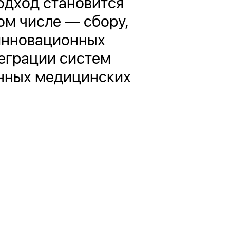
одход становится
ом числе — сбору,
 инновационных
еграции систем
онных медицинских