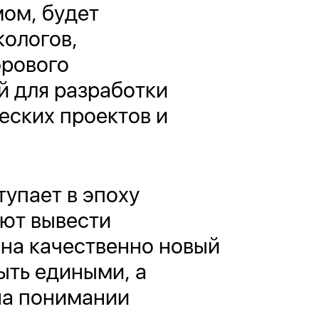
ом, будет
ологов,
фрового
й для разработки
еских проектов и
.
упает в эпоху
ют вывести
 на качественно новый
ыть едиными, а
на понимании