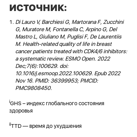
ИСТОЧНИК:
Di Lauro V, Barchiesi G, Martorana F, Zucchini
G, Muratore M, Fontanella C, Arpino G, Del
Mastro L, Giuliano M, Puglisi F, De Laurentiis
M. Health-related quality of life in breast
cancer patients treated with CDK4/6 inhibitors:
a systematic review. ESMO Open. 2022
Dec;7(6):100629. doi:
10.1016/j.esmoop.2022.100629. Epub 2022
Nov 16. PMID: 36399953; PMCID:
PMC9808450.
i
GHS – индекс глобального состояния
здоровья
ii
TTD — время до ухудшения