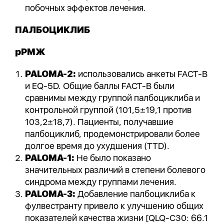
побочных эффектов лечения.
ПАЛБОЦИКЛИБ
рРМЖ
PALOMA-2:
использовались анкеты FACT-B
и EQ-5D. Общие баллы FACT-B были
сравнимы между группой палбоциклиба и
контрольной группой (101,5±19,1 против
103,2±18,7). Пациенты, получавшие
палбоциклиб, продемонстрировали более
долгое время до ухудшения (TTD).
PALOMA-1:
Не было показано
значительных различий в степени болевого
синдрома между группами лечения.
PALOMA-3:
Добавление палбоциклиба к
фулвестранту привело к улучшению общих
показателей качества жизни [QLQ-C30: 66.1