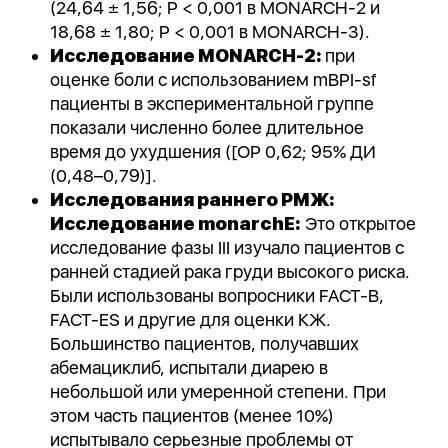
(24,64 ± 1,56; P < 0,001 в MONARCH-2 и
18,68 ± 1,80; P < 0,001 в MONARCH-3).
Исследование MONARCH-2:
при
оценке боли с использованием mBPI-sf
пациенты в экспериментальной группе
показали численно более длительное
время до ухудшения ([ОР 0,62; 95% ДИ
(0,48–0,79)].
Исследования раннего РМЖ:
Исследование monarchE:
Это открытое
исследование фазы III изучало пациентов с
ранней стадией рака груди высокого риска.
Были использованы вопросники FACT-B,
FACT-ES и другие для оценки КЖ.
Большинство пациентов, получавших
абемациклиб, испытали диарею в
небольшой или умеренной степени. При
этом часть пациентов (менее 10%)
испытывало серьезные проблемы от