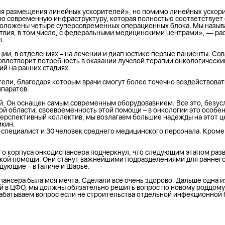
ля размещения линейных ускорителей», но помимо линейных ускори
ю современную инфраструктуру, которая полностью соответствует
сположены четыре суперсовременных операционных блока. Мы назы
вия, в том числе, с федеральными медицинскими центрами», — рас
н.
ции, в отделениях – на лечении и диагностике первые пациенты. С
овлетворит потребность в оказании лучевой терапии онкологически
й на ранних стадиях.
ели, благодаря которым врачи смогут более точечно воздействовать
ппаратов.
. Он оснащен самым современным оборудовавнием. Все это, безусло
области, своевременность этой помощи – в онкологии это особенн
 перспективный коллектив, мы возлагаем большие надежды на этот
мкин.
ч-специалист и 30 человек среднего медицинского персонала. Кром
го корпуса онкодиспансера подчеркнул, что следующим этапом раз
кой помощи. Они станут важнейшими подразделениями для раннего
дующие – в Галиче и Шарье.
нсера была моя мечта. Сделали все очень здорово. Дальше одна из
ой в ЦФО, мы должны обязательно решить вопрос по новому роддому
абатываем вопрос если не строительства отдельной инфекционной 