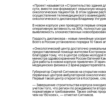
«Проект называется «Строительство здания д
сути, вместе они формируют серьезную мощну
онкологических пациентов. В этом здании ра
осуществления телемедицинского взаимодейст
онкологического диспансера Владимир Унгуря
В новом корпусе уже проводятся первые опера
оперативную активность на 30%, полностью уд
выявляемость злокачественных новообразовани
Гордость диспансера – новые линейные ускорит
Всего в России установлено порядка 10 таких а
«Онкологический центр достаточно уникальный
предоставляемой помощи жителям Костромской 
благодаря тому, что в центре собран молодой
министра здравоохранения России Евгений Ка
Для работы в новом корпусе привлечен 31 вра
медицинских физика и 2 врача радиотерапевта.
Губернатор Сергей Ситников на открытии ново
первичных центров амбулаторной онкологичес
Первый такой центр откроется в Костроме, сле
— Завершение строительства корпуса онкодиспа
учетом того, что регион по рождаемости втор
нормативам и требованиям. Также сейчас прор
чем на 150 коек», — отметил Ситников.