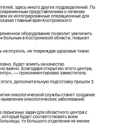
телей, здесь много других подразделений. По
 современным представлениям о лечении
ваем их интегрированные операционные для
сказал главный врач Костромского
овременное оборудование позволит увеличить
м больным в Костромской области, повысит
 на опухоль, не повреждая здоровые ткани.
вно, будет влиять на качество
о важно. Благодаря открытию этого центра,
 центр», — прокомментировал заместитель
е этого, дополнительную подготовку прошли 3
вития онкологической службы станет создание
 выявления онкологических заболеваний.
 серьезных задач для областного центра с
, который будет соответствовать всем
больницы, то большого отделения не менее