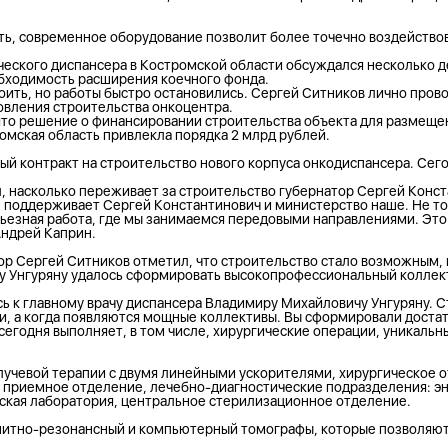
еть, современное оборудование позволит более точечно воздейство
еского диспансера в Костромской области обсуждался несколько д
обходимость расширения коечного фонда.
роить, но работы быстро остановились. Сергей Ситников лично пров
овления строительства онкоцентра.
ято решение о финансировании строительства объекта для размещ
омская область привлекла порядка 2 млрд рублей.
ый контракт на строительство нового корпуса онкодиспансера. Сегод
л, насколько переживает за строительство губернатор Сергей Конс
 поддерживает Сергей Константинович и министерство наше. Не толь
ерьезная работа, где мы занимаемся передовыми направлениями. Это
Андрей Каприн.
ор Сергей Ситников отметил, что строительство стало возможным, 
у Унгуряну удалось сформировать высокопрофессиональный коллект
 к главному врачу диспансера Владимиру Михайловичу Унгуряну. С
и, а когда появляются мощные коллективы. Вы сформировали доста
егодня выполняет, в том числе, хирургические операции, уникальн
 лучевой терапии с двумя линейными ускорителями, хирургическое о
 приемное отделение, лечебно-диагностические подразделения: эн
ская лаборатория, центральное стерилизационное отделение.
нитно-резонансный и компьютерный томографы, которые позволяют