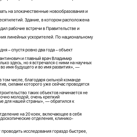
вать на злокачественные новообразования и
есятилетий. Здание, в котором расположена
одил рабочие встречи в Правительстве и
ения линейных ускорителей. По национальному
ня – спустя ровно два года – объект
тантинович и главный врач Владимир
ко здесь, но я встречался с ними на научных
 во имя будущего и во имя развития», —
в том числе, благодаря сильной команде
ив, силами которого уже сейчас проводятся
троительство таких объектов начинается не
точно молодой, очень крепкий
ые для нашей страны», — обратился к
тделение на 20 коек, включающее в себя
доскопические отделения, клинико-
 проводить исследования гораздо быстрее,