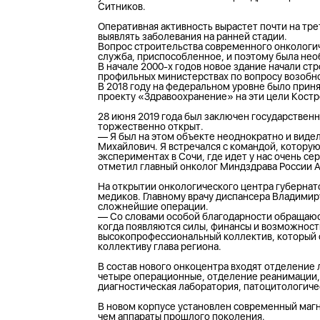
Ситников.
Оперативная активность вырастет почти на тр
выявлять заболевания на ранней стадии.
Вопрос строительства современного онкологич
служба, приспособленное, и поэтому была не
В начале 2000-х годов новое здание начали ст
профильных министерствах по вопросу возобн
В 2018 году на федеральном уровне было прин
проекту «Здравоохранение» на эти цели Костр
28 июня 2019 года был заключен государственн
торжественно открыт.
— Я был на этом объекте неоднократно и виде
Михайлович. Я встречался с командой, которую
экспериментах в Сочи, где идет у нас очень с
отметил главный онколог Миндздрава России 
На открытии онкологического центра губернат
медиков. Главному врачу диспансера Владимир
сложнейшие операции.
— Со словами особой благодарности обращаюсь
когда появляются силы, финансы и возможност
высокопрофессиональный коллектив, который с
коллективу глава региона.
В состав нового онкоцентра входят отделение
четыре операционные, отделение реанимации,
диагностическая лаборатория, патоцитологиче
В новом корпусе установлен современный маг
чем аппараты прошлого поколения.