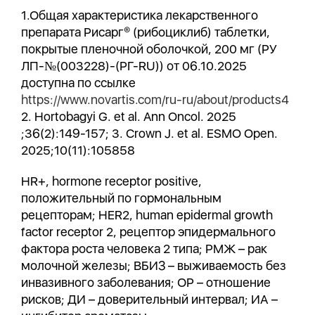
1.Общая характеристика лекарственного
препарата Рисарг® (рибоциклиб) таблетки,
покрытые пленочной оболочкой, 200 мг (РУ
ЛП-№(003228)-(РГ-RU)) от 06.10.2025
доступна по ссылке
https://www.novartis.com/ru-ru/about/products4
2. Hortobagyi G. et al. Ann Oncol. 2025
;36(2):149-157; 3. Crown J. et al. ESMO Open.
2025;10(11):105858
HR+, hormone receptor positive,
положительный по гормональным
рецепторам; HER2, human epidermal growth
factor receptor 2, рецептор эпидермального
фактора роста человека 2 типа; РМЖ – рак
молочной железы; ВБИЗ – выживаемость без
инвазивного заболевания; ОР – отношение
рисков; ДИ – доверительный интервал; ИА –