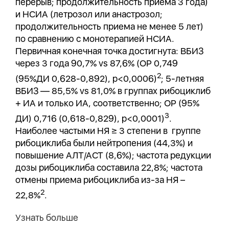
перерыв; продолжительность приема 3 года)
и НСИА (летрозол или анастрозол;
продолжительность приема не менее 5 лет)
по сравнению с монотерапией НСИА.
Первичная конечная точка достигнута: ВБИЗ
через 3 года 90,7% vs 87,6% (ОР 0,749
2
(95%ДИ 0,628-0,892), p<0,0006)
; 5-летняя
ВБИЗ — 85,5% vs 81,0% в группах рибоциклиб
+ ИА и только ИА, соответственно; ОР (95%
3
ДИ) 0,716 (0,618-0,829), p<0,0001)
.
Наиболее частыми НЯ ≥ 3 степени в группе
рибоциклиба были нейтропения (44,3%) и
повышение АЛТ/АСТ (8,6%); частота редукции
дозы рибоциклиба составила 22,8%; частота
отмены приема рибоциклиба из-за НЯ –
2
22,8%
.
Узнать больше