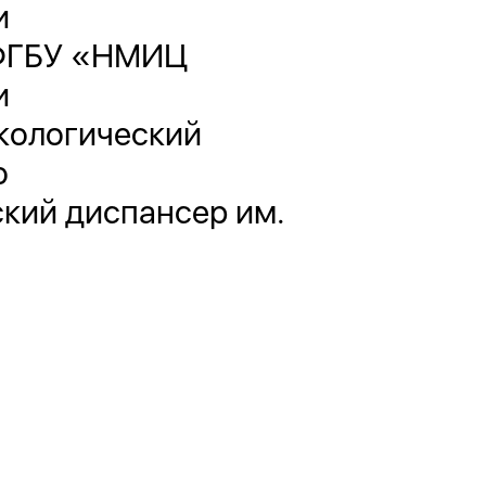
и
 ФГБУ «НМИЦ
и
кологический
о
кий диспансер им.