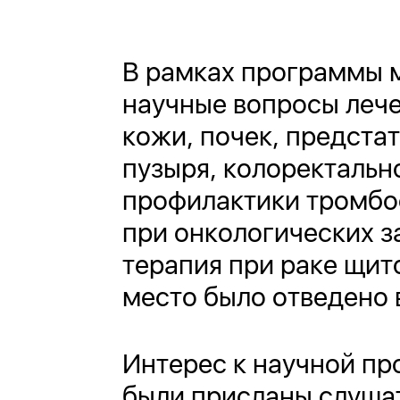
В рамках программы 
научные вопросы лече
кожи, почек, предста
пузыря, колоректальн
профилактики тромбо
при онкологических з
терапия при раке щит
место было отведено 
Интерес к научной пр
были присланы слушат