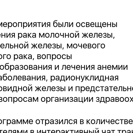
мероприятия были освещены
ния рака молочной железы,
тельной железы, мочевого
ого рака, вопросы
образования и лечения анемии
аболевания, радионуклидная
овидной железы и предстательн
вопросам организации здравоох
ограмме отразился в количестве
елями в интерактивный чат тра