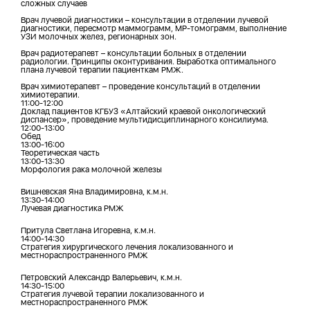
сложных случаев
Врач лучевой диагностики – консультации в отделении лучевой
диагностики, пересмотр маммограмм, МР-томограмм, выполнение
УЗИ молочных желез, регионарных зон.
Врач радиотерапевт – консультации больных в отделении
радиологии. Принципы оконтуривания. Выработка оптимального
плана лучевой терапии пациенткам РМЖ.
Врач химиотерапевт – проведение консультаций в отделении
химиотерапии.
11:00-12:00
Доклад пациентов КГБУЗ «Алтайский краевой онкологический
диспансер», проведение мультидисциплинарного консилиума.
12:00-13:00
Обед
13:00-16:00
Теоретическая часть
13:00-13:30
Морфология рака молочной железы
Вишневская Яна Владимировна, к.м.н.
13:30-14:00
Лучевая диагностика РМЖ
Притула Светлана Игоревна, к.м.н.
14:00-14:30
Стратегия хирургического лечения локализованного и
местнораспространенного РМЖ
Петровский Александр Валерьевич, к.м.н.
14:30-15:00
Стратегия лучевой терапии локализованного и
местнораспространенного РМЖ