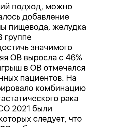
ий подход, можно
чалось добавление
мы пищевода, желудка
В группе
достичь значимого
тняя ОВ выросла с 46%
игрыш в ОВ отмечался
анных пациентов. На
трировало комбинацию
тастатического рака
SCO 2021 были
которых следует, что