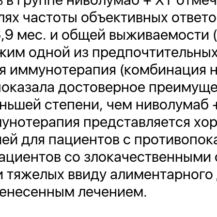
лях частоты объективных ответо
,9 мес. и общей выживаемости (О
жим одной из предпочтительны
ая иммунотерапия (комбинация 
оказала достоверное преимуще
ньшей степени, чем ниволумаб +
мунотерапия представляется хо
ей для пациентов с противопока
пациентов со злокачественными
 тяжелых ввиду алиментарного
ренесенным лечением.