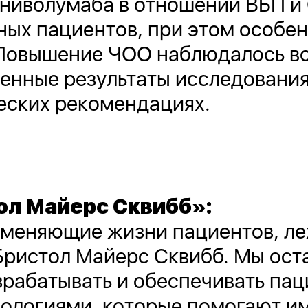
 ниволумаба в отношении ВБП и
ных пациентов, при этом особе
 Повышение ЧОО наблюдалось во
ленные результаты исследования
еских рекомендациях.
ол Майерс Сквибб»:
меняющие жизни пациентов, леж
Бристол Майерс Сквибб. Мы ост
зрабатывать и обеспечивать пац
ологиями, которые помогают им