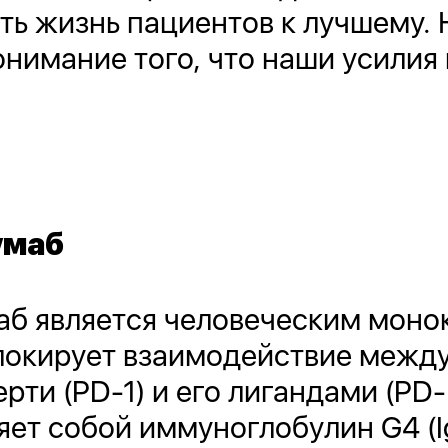
ть жизнь пациентов к лучшему.
нимание того, что наши усилия
умаб
аб является человеческим мон
блокирует взаимодействие межд
и (PD-1) и его лигандами (PD-L
ет собой иммуноглобулин G4 (Ig