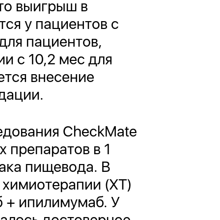
то выигрыш в
ся у пациентов с
 для пациентов,
и с 10,2 мес для
ется внесение
дации.
едования CheckMate
 препаратов в 1
ака пищевода. В
 химиотерапии (ХТ)
б + ипилимумаб. У
чалось достоверное