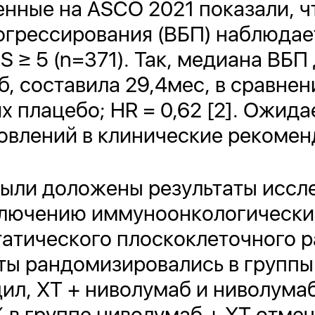
нные на ASCO 2021 показали, ч
грессирования (ВБП) наблюдает
 ≥ 5 (n=371). Так, медиана ВБП
 составила 29,4мес, в сравнени
х плацебо; HR = 0,62 [2]. Ожида
овлений в клинические рекомен
были доложены результаты иссл
ключению иммуноонкологических
атического плоскоклеточного р
ты рандомизировались в группы
ил, ХТ + ниволумаб и ниволума
% в группе ниволумаб + ХТ отме