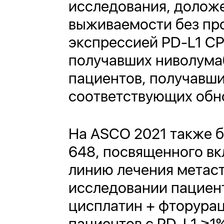
исследования, доложе
выживаемости без про
экспрессией PD-L1 CPS
получавших ниволумаб,
пациентов, получавши
соответствующих обн
На ASCO 2021 также 
648, посвященного в
линию лечения метаст
исследовании пациен
цисплатин + фторурац
пациентов с PD-L1 ≥1