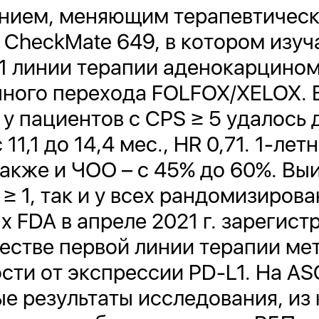
нием, меняющим терапевтическ
 CheckMate 649, в котором изу
 1 линии терапии аденокарцино
ного перехода FOLFOX/XELOX. 
 пациентов с CPS ≥ 5 удалось 
11,1 до 14,4 мес., HR 0,71. 1-ле
также и ЧОО – с 45% до 60%. Вы
 ≥ 1, так и у всех рандомизиров
х FDA в апреле 2021 г. зарегис
честве первой линии терапии ме
сти от экспрессии PD-L1. На A
 результаты исследования, из 