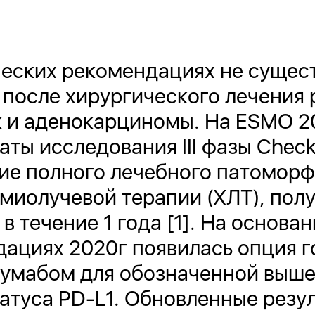
ческих рекомендациях не сущес
после хирургического лечения 
к и аденокарциномы. На ESMO 2
ты исследования III фазы Check
ие полного лечебного патоморф
миолучевой терапии (ХЛТ), пол
 течение 1 года [1]. На основан
дациях 2020г появилась опция 
умабом для обозначенной выше 
татуса PD-L1. Обновленные резу