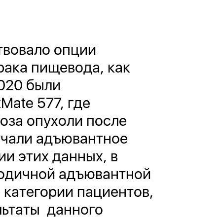
твовало опции
рака пищевода, как
020 были
Mate 577, где
оза опухоли после
учали адъювантное
ии этих данных, в
годичной адъювантной
категории пациентов,
льтаты данного