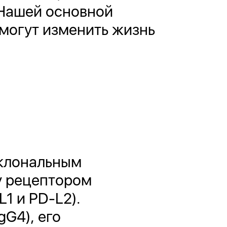
 Нашей основной
 могут изменить жизнь
оклональным
у рецептором
1 и PD-L2).
G4), его