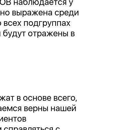
 ОВ наблюдается у
нно выражена среди
 всех подгруппах
 будут отражены в
ат в основе всего,
аемся верны нашей
иентов
 справляться с