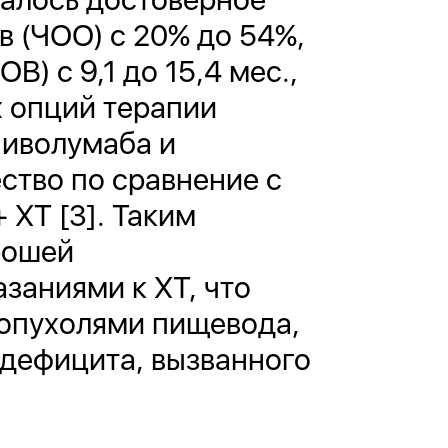
в (ЧОО) с 20% до 54%,
В) с 9,1 до 15,4 мес.,
х опций терапии
ниволумаба и
ство по сравнение с
 ХТ [3]. Таким
рошей
заниями к ХТ, что
 опухолями пищевода,
 дефицита, вызванного