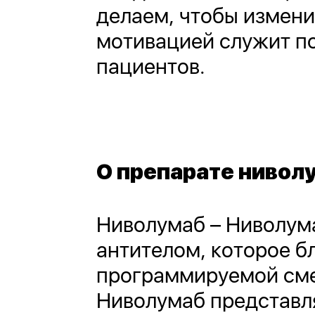
делаем, чтобы измени
мотивацией служит по
пациентов.
О препарате нивол
Ниволумаб – Ниволум
антителом, которое 
программируемой смерт
Ниволумаб представля