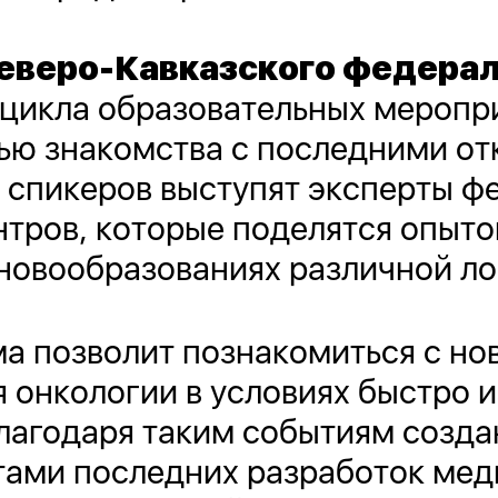
еверо-Кавказского федерал
 цикла образовательных меропр
ью знакомства с последними от
е спикеров выступят эксперты ф
нтров, которые поделятся опыт
новообразованиях различной ло
а позволит познакомиться с н
я онкологии в условиях быстро
лагодаря таким событиям созда
тами последних разработок мед