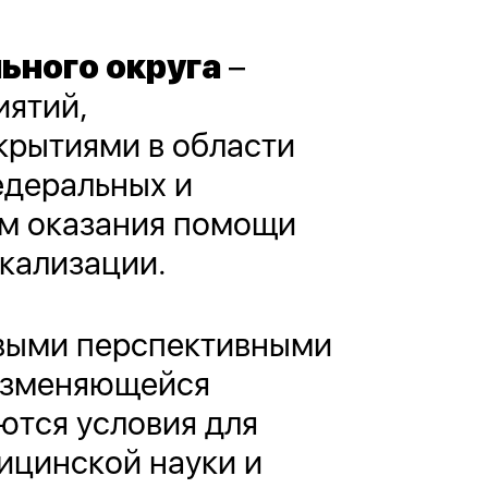
ьного округа
–
иятий,
крытиями в области
едеральных и
ом оказания помощи
кализации.
овыми перспективными
 изменяющейся
ются условия для
ицинской науки и