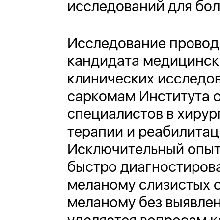
исследований для бо
Исследование проводи
кандидата медицински
клинических исследов
саркомам Института о
специалистов в хирур
терапии и реабилитац
Исключительный опыт
быстро диагностирова
меланому слизистых о
меланому без выявлен
уделяется вопросам к