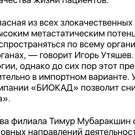
асная из всех злокачественных 
ысоким метастатическим потенц
спространяться по всему органи
ганах, — говорит Игорь Утяшев
гии, однако до сих пор этот пр
ительно в импортном варианте.
омпании «БИОКАД» позволит сни
а».
ава филиала Тимур Мубаракшин 
новных направлений деятельност