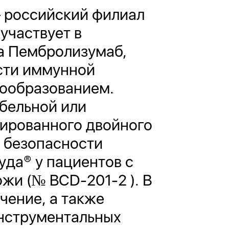
 российский филиал
участвует в
а Пембролизумаб,
сти иммунной
вообразованием.
бельной или
ированного двойного
 безопасности
да® у пациентов с
жи (№ BCD-201-2 ). В
чение, а также
нструментальных