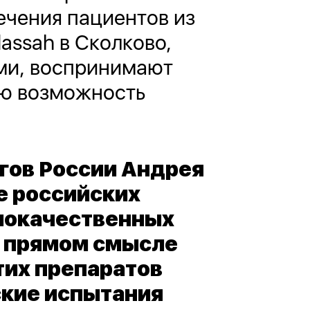
ечения пациентов из
assah в Сколково,
ми, воспринимают
ую возможность
гов России Андрея
е российских
злокачественных
в прямом смысле
тих препаратов
ские испытания