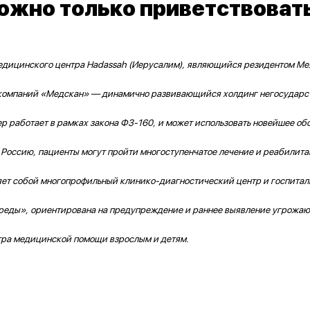
жно только приветствоват
едицинского центра Hadassah (Иерусалим), являющийся резидентом Ме
у компаний «Медскан» — динамично развивающийся холдинг негосударс
работает в рамках закона ФЗ-160, и может использовать новейшее обо
 Россию, пациенты могут пройти многоступенчатое лечение и реабилита
яет собой многопрофильный клинико-диагностический центр и госпитал
реды», ориентирована на предупреждение и раннее выявление угрожаю
ктра медицинской помощи взрослым и детям.