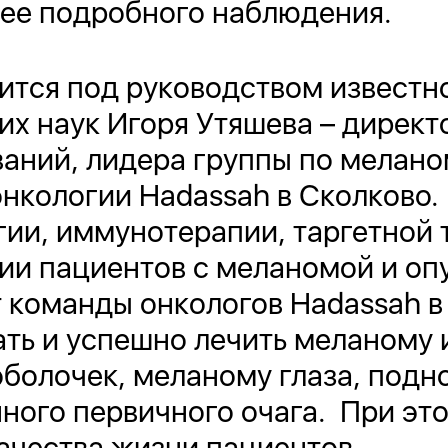
лее подробного наблюдения.
тся под руководством известно
х наук Игоря Утяшева – директ
аний, лидера группы по мелано
нкологии Hadassah в Сколково.
гии, иммунотерапии, таргетной 
ии пациентов с меланомой и оп
 команды онкологов Hadassah в
ть и успешно лечить меланому 
болочек, меланому глаза, подн
ного первичного очага. При эт
ачества жизни пациентов.