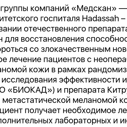
 группы компаний «Медскан» —
итетского госпиталя Hadassah – 
вании отечественного препарат
н для восстановления способно
ороться со злокачественным но
е лечение пациентов с неопера
аномой кожи в рамках рандомиз
 исследования эффективности и
О «БИОКАД») и препарата Китру
 метастатической меланомой ко
циент получает необходимое ле
полнительных лабораторных и и