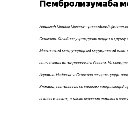
Пембролизумаба мо
Hadassah Medical Moscow – российский филиал м
Сколково. Лечебное учреждение входит в групп
Московский международный медицинский кластер 
еще не зарегистрированные в России. Не покидая
Израиле. Hadassah в Сколково сегодня представл
Клиника, построенная по канонам «исцеляющей с
онкологических, а также оказание широкого спе