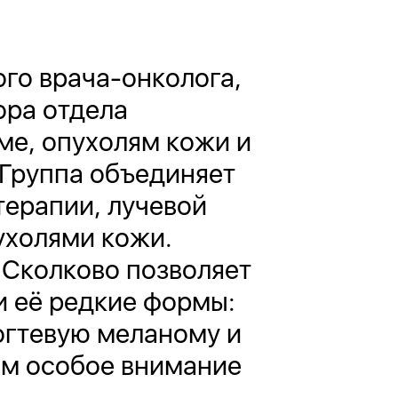
го врача-онколога,
ора отдела
ме, опухолям кожи и
 Группа объединяет
терапии, лучевой
ухолями кожи.
 Сколково позволяет
и её редкие формы:
огтевую меланому и
ом особое внимание