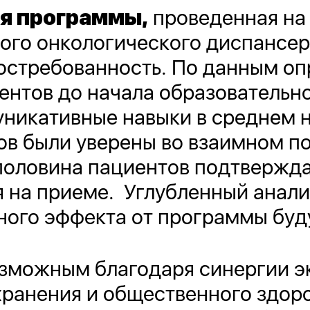
я программы,
проведенная на
ого онкологического диспансер
остребованность. По данным оп
ентов до начала образовательн
никативные навыки в среднем на
ов были уверены во взаимном п
половина пациентов подтвержда
 на приеме. Углубленный анал
ного эффекта от программы буду
озможным благодаря синергии э
хранения и общественного здор