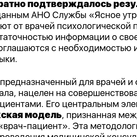
атно подтверждалось резу
данным АНО Службы «Ясное утр
ют от врачей психологической 
таточностью информации о сво
соглашаются с необходимостью 
ыки.
предназначенный для врачей и 
ала, нацелен на совершенствов
циентами. Его центральным эл
ская модель
, признанная ме
«врач-пациент». Эта методолог
роведения медицинской консул