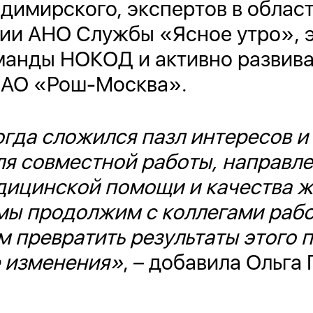
димирского, экспертов в облас
гии АНО Службы «Ясное утро», 
манды НОКОД и активно разви
я АО «Рош-Москва».
огда сложился пазл интересов и
ля совместной работы, направл
дицинской помощи и качества 
мы продолжим с коллегами рабо
 превратить результаты этого п
 изменения»
, – добавила Ольга