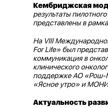
Кембриджская моде
результаты пилотног
представлены в рамка
На VIII Международн
For Life» был предст
коммуникация в онкол
клинического онколог
поддержке АО «Рош-М
«Ясное утро» и МОНИ
Актуальность разв