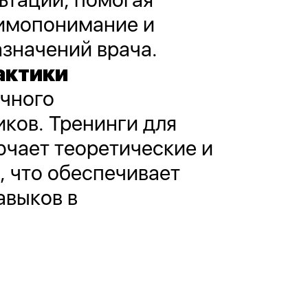
аимопонимание и
значений врача.
актики
чного
ков. Тренинги для
ючает теоретические и
 что обеспечивает
авыков в