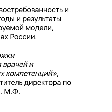
востребованность и
оды и результаты
руемой модели,
ах России.
ржки
 врачей и
ых компетенций»
,
ститель директора по
. М.Ф.