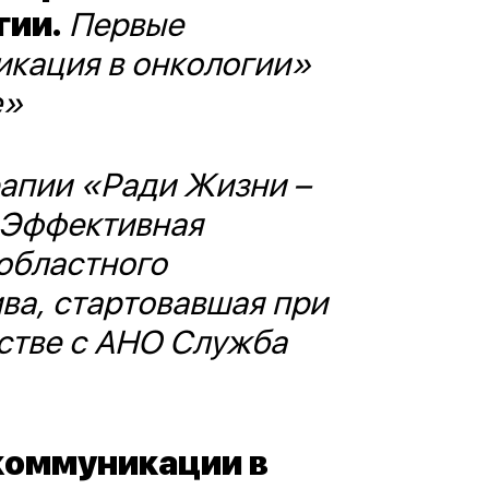
гии.
Первые
икация в онкологии»
e»
рапии «Ради Жизни –
 «Эффективная
областного
ва, стартовавшая при
стве с АНО Служба
коммуникации в