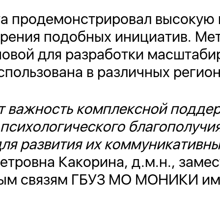
та продемонстрировал высокую 
рения подобных инициатив. Мет
новой для разработки масштаби
спользована в различных регион
т важность комплексной подде
психологического благополучия
для развития их коммуникативн
етровна Какорина, д.м.н., заме
ым связям ГБУЗ МО МОНИКИ им