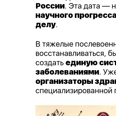
России
. Эта дата — 
научного прогресса
делу
.
В тяжелые послевоенн
восстанавливаться, б
создать
единую сис
заболеваниями
. Уж
организаторы здр
специализированной 