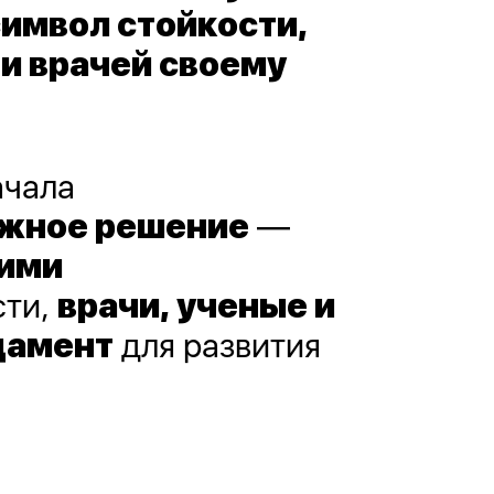
символ стойкости,
ти врачей своему
ачала
ажное решение
—
кими
сти,
врачи, ученые и
дамент
для развития