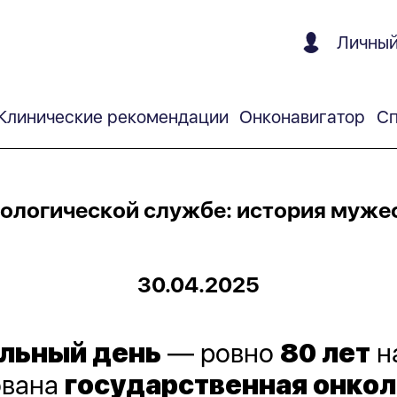
Личный
Клинические рекомендации
Онконавигатор
Сп
кологической службе: история мужес
30.04.2025
льный день
— ровно
80 лет
н
ована
государственная онко