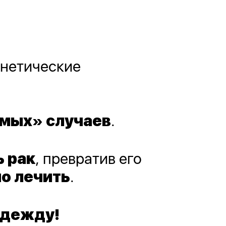
енетические
имых» случаев
.
ь рак
, превратив его
о лечить
.
адежду!