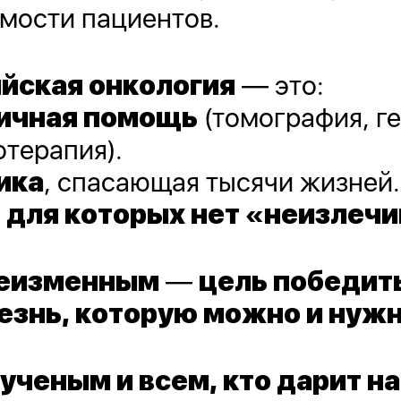
мости пациентов.
йская онкология
— это:
ичная помощь
(томография, г
терапия).
ика
, спасающая тысячи жизней.
 для которых нет «неизлеч
неизменным
—
цель победит
езнь, которую можно и нужн
ученым и всем, кто дарит н