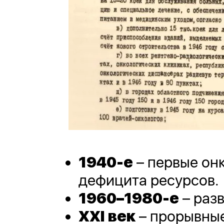
1940-е
– первые он
дефицита ресурсов.
1960–1980-е
– раз
XXI век
– прорывные